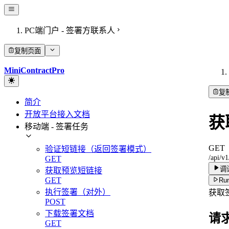
PC端门户 - 签署方联系人
复制页面
MiniContractPro
复
简介
开放平台接入文档
获
移动端 - 签署任务
GET
验证短链接（返回签署模式）
/api/v1
GET
调
获取预览短链接
GET
Run
执行签署（对外）
获取
POST
下载签署文档
请
GET