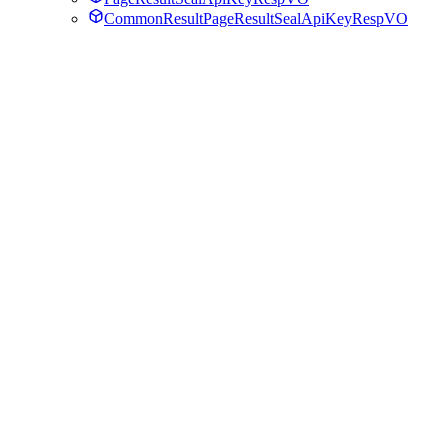
CommonResultPageResultSealApiKeyRespVO