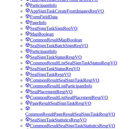
ParticipantInfo
AppSignTaskCreateFromImagesReqVO
FormFieldData
PageInfo
SealSignTaskSignReqVO
MapBoolean
CommonResultMapBoolean
SealSignTaskBatchSignReqVO
ParticipantInfo
SealSignTaskStatusRespVO
CommonResultListSealSignTaskStatusRespVO
SealSignTaskStatusReqVO
SealSignTaskRespVO
CommonResultSealSignTaskRespVO
CommonResultListParticipantInfo
SealPlacementRespVO
CommonResultListSealPlacementRespVO
PageResultSealSignTaskRespVO
CommonResultPageResultSealSignTaskRespVO
SealSignTaskStatisticsRespVO
CommonResultSealSignTaskStatisticsRespVO