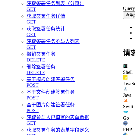
获取签署任务列表（分页）
Quer
GET
生
获取签署任务详情
GET
获取签署任务统计
GET
获取签署任务参与人列表
GET
请
撤销签署任务
DELETE
删除签署任务
Shell
DELETE
基于模板创建签署任务
JavaSc
POST
基于文件创建签署任务
Java
POST
基于图片创建签署任务
Swift
POST
获取参与人已填写的表单数据
Go
GET
PHP
获取签署任务的表单字段定义