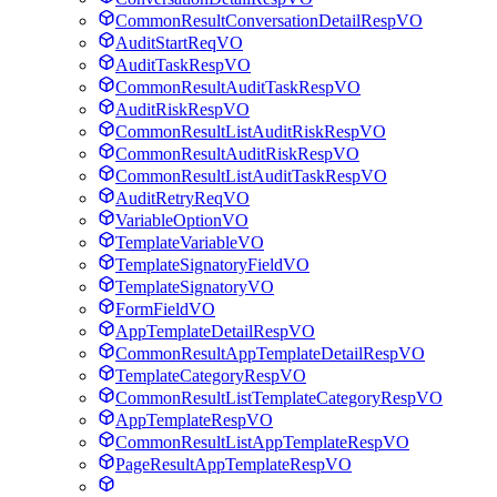
CommonResultConversationDetailRespVO
AuditStartReqVO
AuditTaskRespVO
CommonResultAuditTaskRespVO
AuditRiskRespVO
CommonResultListAuditRiskRespVO
CommonResultAuditRiskRespVO
CommonResultListAuditTaskRespVO
AuditRetryReqVO
VariableOptionVO
TemplateVariableVO
TemplateSignatoryFieldVO
TemplateSignatoryVO
FormFieldVO
AppTemplateDetailRespVO
CommonResultAppTemplateDetailRespVO
TemplateCategoryRespVO
CommonResultListTemplateCategoryRespVO
AppTemplateRespVO
CommonResultListAppTemplateRespVO
PageResultAppTemplateRespVO