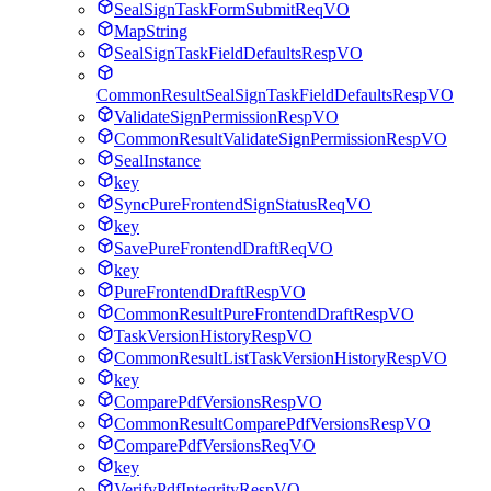
SealSignTaskFormSubmitReqVO
MapString
SealSignTaskFieldDefaultsRespVO
CommonResultSealSignTaskFieldDefaultsRespVO
ValidateSignPermissionRespVO
CommonResultValidateSignPermissionRespVO
SealInstance
key
SyncPureFrontendSignStatusReqVO
key
SavePureFrontendDraftReqVO
key
PureFrontendDraftRespVO
CommonResultPureFrontendDraftRespVO
TaskVersionHistoryRespVO
CommonResultListTaskVersionHistoryRespVO
key
ComparePdfVersionsRespVO
CommonResultComparePdfVersionsRespVO
ComparePdfVersionsReqVO
key
VerifyPdfIntegrityRespVO