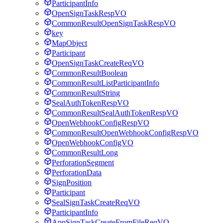
ParticipantInfo
OpenSignTaskRespVO
CommonResultOpenSignTaskRespVO
key
MapObject
Participant
OpenSignTaskCreateReqVO
CommonResultBoolean
CommonResultListParticipantInfo
CommonResultString
SealAuthTokenRespVO
CommonResultSealAuthTokenRespVO
OpenWebhookConfigRespVO
CommonResultOpenWebhookConfigRespVO
OpenWebhookConfigVO
CommonResultLong
PerforationSegment
PerforationData
SignPosition
Participant
SealSignTaskCreateReqVO
ParticipantInfo
AppSignTaskCreateFromFileReqVO