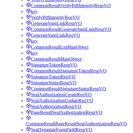
CommonResultVerifyPdfIntegrityRespVO
key
VerifyPdfIntegrityReqVO
GenerateSignLinkRespVO
CommonResultGenerateSignLinkRespVO
GenerateSignLinkReqVO
key
CommonResultListMapObject
key
CommonResultMapObject
SignatureTokenRespVO
CommonResultSignatureTokenRespVO
SignatureTokenReqVO
SignatureStatusRespVO
CommonResultSignatureStatusRespVO
SealAuthorizationCreateReqVO
SealAuthorizationUpdateReqVO
SealAuthorizationRespVO
PageResultSealAuthorizationRespVO
CommonResultPageResultSealAuthorizationRespVO
SealTemplateFormFieldRespVO