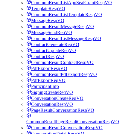
CommonResultListAppSealGrantRespVO
TemplateRespVO
CommonResultListTemplateRespVO
MessageRespVO
CommonResultMessageRespVO
MessageSendReqVO
CommonResultListMessageRespVO
ContractGenerateReqVO
ContractUpdateReqVO
ContractRespVO
CommonResultContractRespVO
PdfExportRespVO
CommonResultPdfExportRespVO
PdfExportReqVO
ParticipantInfo
SigningCreateReqVO
ConversationCreateReqVO
ConversationRespVO
PageResultConversationRespVO
CommonResultPageResultConversationRespVO
CommonResultConversationRespVO
ConversationDetailRespVO