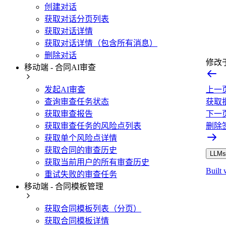
创建对话
获取对话分页列表
获取对话详情
获取对话详情（包含所有消息）
删除对话
修改
移动端 - 合同AI审查
发起AI审查
上一
查询审查任务状态
获取
获取审查报告
下一
获取审查任务的风险点列表
删除
获取单个风险点详情
获取合同的审查历史
LLMs.
获取当前用户的所有审查历史
Built 
重试失败的审查任务
移动端 - 合同模板管理
获取合同模板列表（分页）
获取合同模板详情