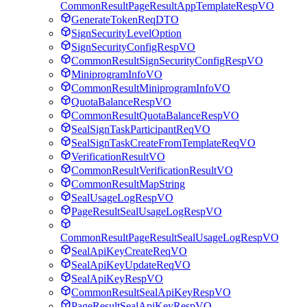
CommonResultPageResultAppTemplateRespVO
GenerateTokenReqDTO
SignSecurityLevelOption
SignSecurityConfigRespVO
CommonResultSignSecurityConfigRespVO
MiniprogramInfoVO
CommonResultMiniprogramInfoVO
QuotaBalanceRespVO
CommonResultQuotaBalanceRespVO
SealSignTaskParticipantReqVO
SealSignTaskCreateFromTemplateReqVO
VerificationResultVO
CommonResultVerificationResultVO
CommonResultMapString
SealUsageLogRespVO
PageResultSealUsageLogRespVO
CommonResultPageResultSealUsageLogRespVO
SealApiKeyCreateReqVO
SealApiKeyUpdateReqVO
SealApiKeyRespVO
CommonResultSealApiKeyRespVO
PageResultSealApiKeyRespVO