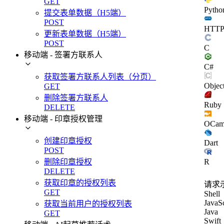
GET
Pytho
提交表单数据（H5端）
POST
HTT
更新表单数据（H5端）
POST
C
移动端 - 签署方联系人
C#
获取签署方联系人列表（分页）
Objec
GET
删除签署方联系人
Ruby
DELETE
移动端 - 印章授权管理
OCam
创建印章授权
Dart
POST
R
删除印章授权
DELETE
获取印章的授权列表
请求
GET
Shell
JavaSc
获取当前用户的授权列表
Java
GET
Swift