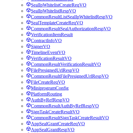
SealIpWhitelistCreateReqVO
SealIpWhitelistRespVO
CommonResultListSealIpWhitelistRespVO
SealTemplateCreateReqVO
CommonResultSealAuthorizationRespVO
VerificationItemResult
ContractInfoVO
SignerVO
TimelineEventVO
VerificationResultVO
CommonResultVerificationResultVO
FilePresignedUrlRespVO
CommonResultFilePresignedUrlRespVO
FileCreateReqVO
MiniprogramConfig
PlatformRouting
AuthByRefRespVO
CommonResultAuthByRefRespVO
SignTaskCreateResultVO
CommonResultSignTaskCreateResultVO
AppSealGrantCreateReqVO
AppSealGrantRespVO