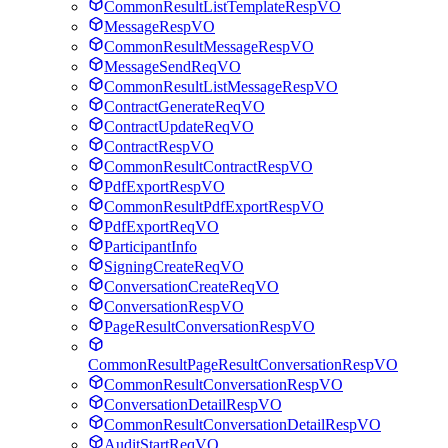
CommonResultListTemplateRespVO
MessageRespVO
CommonResultMessageRespVO
MessageSendReqVO
CommonResultListMessageRespVO
ContractGenerateReqVO
ContractUpdateReqVO
ContractRespVO
CommonResultContractRespVO
PdfExportRespVO
CommonResultPdfExportRespVO
PdfExportReqVO
ParticipantInfo
SigningCreateReqVO
ConversationCreateReqVO
ConversationRespVO
PageResultConversationRespVO
CommonResultPageResultConversationRespVO
CommonResultConversationRespVO
ConversationDetailRespVO
CommonResultConversationDetailRespVO
AuditStartReqVO