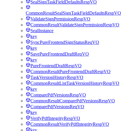
SealSignTaskFieldDefaultsRespVO
CommonResultSealSignTaskFieldDefaultsRespVO
ValidateSignPermissionRespVO
CommonResultValidateSignPermissionRespVO
SealInstance
key
SyncPureFrontendSignStatusReqVO
key
SavePureFrontendDraftReqVO
key
PureFrontendDraftRespVO
CommonResultPureFrontendDraftRespVO
TaskVersionHistoryRespVO
CommonResultListTaskVersionHistoryRespVO
key
ComparePdfVersionsRespVO
CommonResultComparePdfVersionsRespVO
ComparePdfVersionsReqVO
key
VerifyPdfIntegrityRespVO
CommonResultVerifyPdfIntegrityRespVO
key