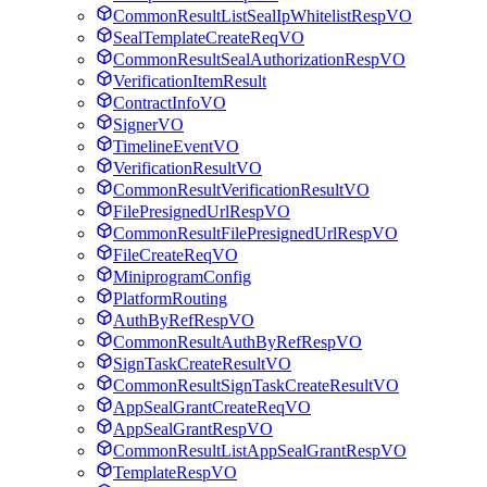
CommonResultListSealIpWhitelistRespVO
SealTemplateCreateReqVO
CommonResultSealAuthorizationRespVO
VerificationItemResult
ContractInfoVO
SignerVO
TimelineEventVO
VerificationResultVO
CommonResultVerificationResultVO
FilePresignedUrlRespVO
CommonResultFilePresignedUrlRespVO
FileCreateReqVO
MiniprogramConfig
PlatformRouting
AuthByRefRespVO
CommonResultAuthByRefRespVO
SignTaskCreateResultVO
CommonResultSignTaskCreateResultVO
AppSealGrantCreateReqVO
AppSealGrantRespVO
CommonResultListAppSealGrantRespVO
TemplateRespVO