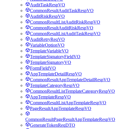
AuditTaskRespVO
CommonResultAuditTaskRespVO
AuditRiskRespVO
CommonResultListAuditRiskRespVO
CommonResultAuditRiskRespVO
CommonResultListAuditTaskRespVO
AuditRetryReqVO
VariableOptionVO
TemplateVariableVO
TemplateSignatoryFieldVO
TemplateSignatoryVO
FormFieldVO
AppTemplateDetailRespVO
CommonResultAppTemplateDetailRespVO
TemplateCategoryRespVO
CommonResultListTemplateCategoryRespVO
AppTemplateRespVO
CommonResultListAppTemplateRespVO
PageResultAppTemplateRespVO
CommonResultPageResultAppTemplateRespVO
GenerateTokenReqDTO