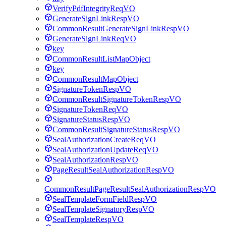
VerifyPdfIntegrityReqVO
GenerateSignLinkRespVO
CommonResultGenerateSignLinkRespVO
GenerateSignLinkReqVO
key
CommonResultListMapObject
key
CommonResultMapObject
SignatureTokenRespVO
CommonResultSignatureTokenRespVO
SignatureTokenReqVO
SignatureStatusRespVO
CommonResultSignatureStatusRespVO
SealAuthorizationCreateReqVO
SealAuthorizationUpdateReqVO
SealAuthorizationRespVO
PageResultSealAuthorizationRespVO
CommonResultPageResultSealAuthorizationRespVO
SealTemplateFormFieldRespVO
SealTemplateSignatoryRespVO
SealTemplateRespVO