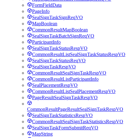
FormFieldData
PageInfo
SealSignTaskSignReqVO
MapBoolean
CommonResultMapBoolean
SealSignTaskBatchSignReqVO
ParticipantInfo
SealSignTaskStatusRespVO
CommonResultListSealSignTaskStatusRespVO
SealSignTaskStatusReqVO
SealSignTaskRespVO
CommonResultSealSignTaskRespVO
CommonResultListParticipantInfo
SealPlacementRespVO
CommonResultListSealPlacementRespVO
PageResultSealSignTaskRespVO
CommonResultPageResultSealSignTaskRespVO
SealSignTaskStatisticsRespVO
CommonResultSealSignTaskStatisticsRespVO
SealSignTaskFormSubmitReqVO
MapString