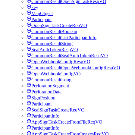
CommonResultOpenSignTaskRespVO
key
MapObject
Participant
OpenSignTaskCreateReqVO
CommonResultBoolean
CommonResultListParticipantInfo
CommonResultString
SealAuthTokenRespVO
CommonResultSealAuthTokenRespVO
OpenWebhookConfigRespVO
CommonResultOpenWebhookConfigRespVO
OpenWebhookConfigVO
CommonResultLong
PerforationSegment
PerforationData
SignPosition
Participant
SealSignTaskCreateReqVO
ParticipantInfo
AppSignTaskCreateFromFileReqVO
ParticipantInfo
AppSignTaskCreateFromImagesReqVO