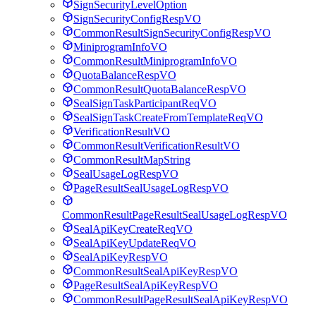
SignSecurityLevelOption
SignSecurityConfigRespVO
CommonResultSignSecurityConfigRespVO
MiniprogramInfoVO
CommonResultMiniprogramInfoVO
QuotaBalanceRespVO
CommonResultQuotaBalanceRespVO
SealSignTaskParticipantReqVO
SealSignTaskCreateFromTemplateReqVO
VerificationResultVO
CommonResultVerificationResultVO
CommonResultMapString
SealUsageLogRespVO
PageResultSealUsageLogRespVO
CommonResultPageResultSealUsageLogRespVO
SealApiKeyCreateReqVO
SealApiKeyUpdateReqVO
SealApiKeyRespVO
CommonResultSealApiKeyRespVO
PageResultSealApiKeyRespVO
CommonResultPageResultSealApiKeyRespVO