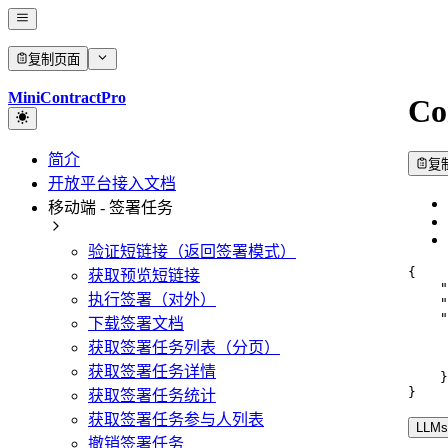
复制页面
MiniContractPro
Co
简介
复
开放平台接入文档
移动端 - 签署任务
验证短链接（返回签署模式）
{
获取预览短链接
"
执行签署（对外）
"
"
下载签署文档
获取签署任务列表（分页）
获取签署任务详情
}
}
获取签署任务统计
获取签署任务参与人列表
LLMs.
撤销签署任务