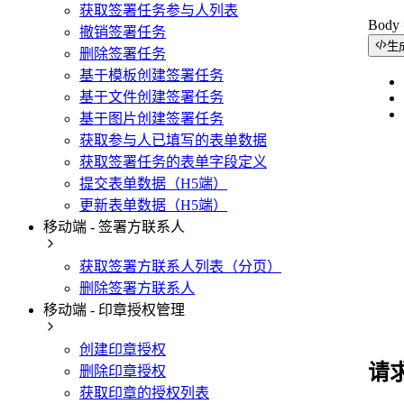
获取签署任务参与人列表
Bod
撤销签署任务
生
删除签署任务
基于模板创建签署任务
基于文件创建签署任务
基于图片创建签署任务
获取参与人已填写的表单数据
获取签署任务的表单字段定义
提交表单数据（H5端）
更新表单数据（H5端）
移动端 - 签署方联系人
获取签署方联系人列表（分页）
删除签署方联系人
移动端 - 印章授权管理
创建印章授权
请
删除印章授权
获取印章的授权列表