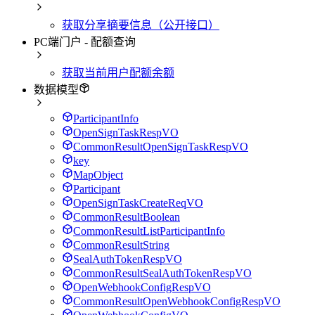
获取分享摘要信息（公开接口）
PC端门户 - 配额查询
获取当前用户配额余额
数据模型
ParticipantInfo
OpenSignTaskRespVO
CommonResultOpenSignTaskRespVO
key
MapObject
Participant
OpenSignTaskCreateReqVO
CommonResultBoolean
CommonResultListParticipantInfo
CommonResultString
SealAuthTokenRespVO
CommonResultSealAuthTokenRespVO
OpenWebhookConfigRespVO
CommonResultOpenWebhookConfigRespVO