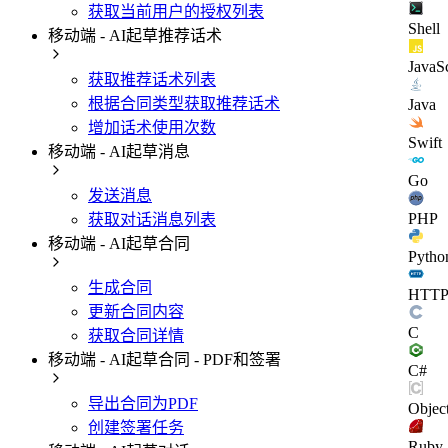
获取当前用户的授权列表
Shell
移动端 - AI起草推荐话术
JavaSc
获取推荐话术列表
根据合同类型获取推荐话术
Java
增加话术使用次数
Swift
移动端 - AI起草消息
Go
发送消息
PHP
获取对话消息列表
移动端 - AI起草合同
Pytho
生成合同
HTT
更新合同内容
C
获取合同详情
移动端 - AI起草合同 - PDF和签署
C#
导出合同为PDF
Objec
创建签署任务
Ruby