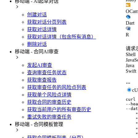
移动端 - AI起草对话
OCam
创建对话
获取对话分页列表
Dart
获取对话详情
R
获取对话详情（包含所有消息）
删除对话
请求
移动端 - 合同AI审查
Shell
JavaSc
发起AI审查
Java
Swift
查询审查任务状态
获取审查报告
获取审查任务的风险点列表
c
获取单个风险点详情
curl
获取合同的审查历史
--hea
--dat
获取当前用户的所有审查历史
    
重试失败的审查任务
    "
    "
移动端 - 合同模板管理
    
    "
获取合同模板列表（分页）