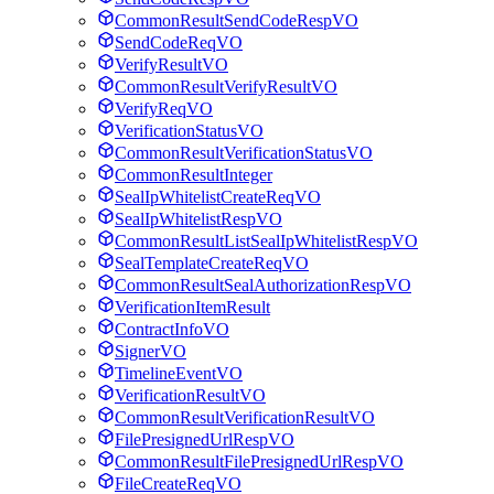
CommonResultSendCodeRespVO
SendCodeReqVO
VerifyResultVO
CommonResultVerifyResultVO
VerifyReqVO
VerificationStatusVO
CommonResultVerificationStatusVO
CommonResultInteger
SealIpWhitelistCreateReqVO
SealIpWhitelistRespVO
CommonResultListSealIpWhitelistRespVO
SealTemplateCreateReqVO
CommonResultSealAuthorizationRespVO
VerificationItemResult
ContractInfoVO
SignerVO
TimelineEventVO
VerificationResultVO
CommonResultVerificationResultVO
FilePresignedUrlRespVO
CommonResultFilePresignedUrlRespVO
FileCreateReqVO