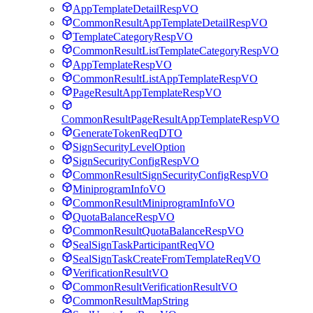
AppTemplateDetailRespVO
CommonResultAppTemplateDetailRespVO
TemplateCategoryRespVO
CommonResultListTemplateCategoryRespVO
AppTemplateRespVO
CommonResultListAppTemplateRespVO
PageResultAppTemplateRespVO
CommonResultPageResultAppTemplateRespVO
GenerateTokenReqDTO
SignSecurityLevelOption
SignSecurityConfigRespVO
CommonResultSignSecurityConfigRespVO
MiniprogramInfoVO
CommonResultMiniprogramInfoVO
QuotaBalanceRespVO
CommonResultQuotaBalanceRespVO
SealSignTaskParticipantReqVO
SealSignTaskCreateFromTemplateReqVO
VerificationResultVO
CommonResultVerificationResultVO
CommonResultMapString