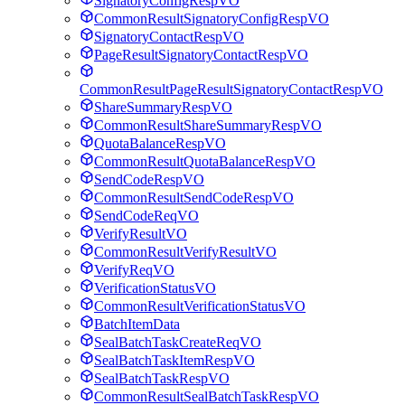
SignatoryConfigRespVO
CommonResultSignatoryConfigRespVO
SignatoryContactRespVO
PageResultSignatoryContactRespVO
CommonResultPageResultSignatoryContactRespVO
ShareSummaryRespVO
CommonResultShareSummaryRespVO
QuotaBalanceRespVO
CommonResultQuotaBalanceRespVO
SendCodeRespVO
CommonResultSendCodeRespVO
SendCodeReqVO
VerifyResultVO
CommonResultVerifyResultVO
VerifyReqVO
VerificationStatusVO
CommonResultVerificationStatusVO
BatchItemData
SealBatchTaskCreateReqVO
SealBatchTaskItemRespVO
SealBatchTaskRespVO
CommonResultSealBatchTaskRespVO