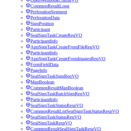
OpenWebhookConfigVO
CommonResultLong
PerforationSegment
PerforationData
SignPosition
Participant
SealSignTaskCreateReqVO
ParticipantInfo
AppSignTaskCreateFromFileReqVO
ParticipantInfo
AppSignTaskCreateFromImagesReqVO
FormFieldData
PageInfo
SealSignTaskSignReqVO
MapBoolean
CommonResultMapBoolean
SealSignTaskBatchSignReqVO
ParticipantInfo
SealSignTaskStatusRespVO
CommonResultListSealSignTaskStatusRespVO
SealSignTaskStatusReqVO
SealSignTaskRespVO
CommonResultSealSignTaskRespVO