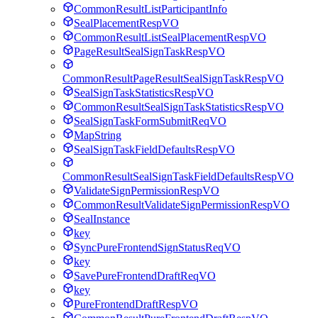
CommonResultListParticipantInfo
SealPlacementRespVO
CommonResultListSealPlacementRespVO
PageResultSealSignTaskRespVO
CommonResultPageResultSealSignTaskRespVO
SealSignTaskStatisticsRespVO
CommonResultSealSignTaskStatisticsRespVO
SealSignTaskFormSubmitReqVO
MapString
SealSignTaskFieldDefaultsRespVO
CommonResultSealSignTaskFieldDefaultsRespVO
ValidateSignPermissionRespVO
CommonResultValidateSignPermissionRespVO
SealInstance
key
SyncPureFrontendSignStatusReqVO
key
SavePureFrontendDraftReqVO
key
PureFrontendDraftRespVO