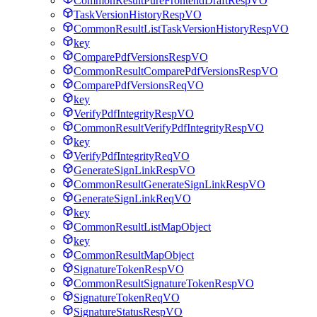
CommonResultPureFrontendDraftRespVO
TaskVersionHistoryRespVO
CommonResultListTaskVersionHistoryRespVO
key
ComparePdfVersionsRespVO
CommonResultComparePdfVersionsRespVO
ComparePdfVersionsReqVO
key
VerifyPdfIntegrityRespVO
CommonResultVerifyPdfIntegrityRespVO
key
VerifyPdfIntegrityReqVO
GenerateSignLinkRespVO
CommonResultGenerateSignLinkRespVO
GenerateSignLinkReqVO
key
CommonResultListMapObject
key
CommonResultMapObject
SignatureTokenRespVO
CommonResultSignatureTokenRespVO
SignatureTokenReqVO
SignatureStatusRespVO