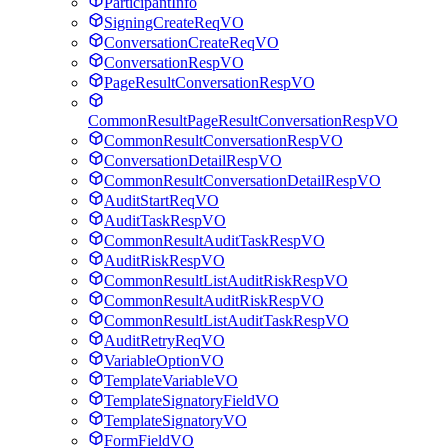
ParticipantInfo
SigningCreateReqVO
ConversationCreateReqVO
ConversationRespVO
PageResultConversationRespVO
CommonResultPageResultConversationRespVO
CommonResultConversationRespVO
ConversationDetailRespVO
CommonResultConversationDetailRespVO
AuditStartReqVO
AuditTaskRespVO
CommonResultAuditTaskRespVO
AuditRiskRespVO
CommonResultListAuditRiskRespVO
CommonResultAuditRiskRespVO
CommonResultListAuditTaskRespVO
AuditRetryReqVO
VariableOptionVO
TemplateVariableVO
TemplateSignatoryFieldVO
TemplateSignatoryVO
FormFieldVO