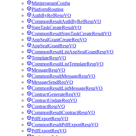
MiniprogramConfig
PlatformRouting
AuthByRefRespVO
CommonResultAuthByRefRespVO
SignTaskCreateResultVO
CommonResultSignTaskCreateResultVO
AppSealGrantCreateReqVO
AppSealGrantRespVO
CommonResultListAppSealGrantRespVO
TemplateRespVO
CommonResultListTemplateRespVO
MessageRespVO
CommonResultMessageRespVO
MessageSendReqVO
CommonResultListMessageRespVO
ContractGenerateReqVO
ContractUpdateReqVO
ContractRespVO
CommonResultContractRespVO
PdfExportRespVO
CommonResultPdfExportRespVO
PdfExportReqVO