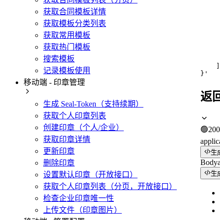
     
     
获取合同模板详情
    
获取模板分类列表
    
获取常用模板
    
     
获取热门模板
     
搜索模板
     
    ]

记录模板使用
}'
移动端 - 印章管理
返
生成 Seal-Token（支持续期）
获取个人印章列表
创建印章（个人/企业）
🟢
200
获取印章详情
applic
更新印章
生
Body
删除印章
生
设置默认印章（开放接口）
获取个人印章列表（分页，开放接口）
检查企业印章唯一性
上传文件（印章图片）