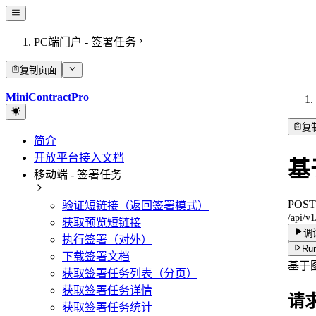
PC端门户 - 签署任务
复制页面
MiniContractPro
复
简介
开放平台接入文档
基
移动端 - 签署任务
POST
验证短链接（返回签署模式）
/api/v1
获取预览短链接
调
执行签署（对外）
Run
下载签署文档
基于
获取签署任务列表（分页）
获取签署任务详情
请
获取签署任务统计