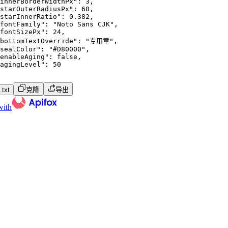
innerBorderWidthPx"
:
3
,
starOuterRadiusPx"
:
60
,
starInnerRatio"
:
0.382
,
fontFamily"
:
"Noto Sans CJK"
,
fontSizePx"
:
24
,
bottomTextOverride"
:
"专用章"
,
sealColor"
:
"#D80000"
,
enableAging"
:
false
,
agingLevel"
:
50
txt
克隆
导出
with