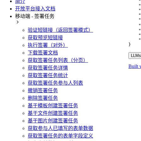
简介
"
"
开放平台接入文档
"
"
移动端 - 签署任务
"
"
验证短链接（返回签署模式）
"
"
获取预览短链接
"
}
执行签署（对外）
下载签署文档
LLMs.
获取签署任务列表（分页）
Built 
获取签署任务详情
获取签署任务统计
获取签署任务参与人列表
撤销签署任务
删除签署任务
基于模板创建签署任务
基于文件创建签署任务
基于图片创建签署任务
获取参与人已填写的表单数据
获取签署任务的表单字段定义