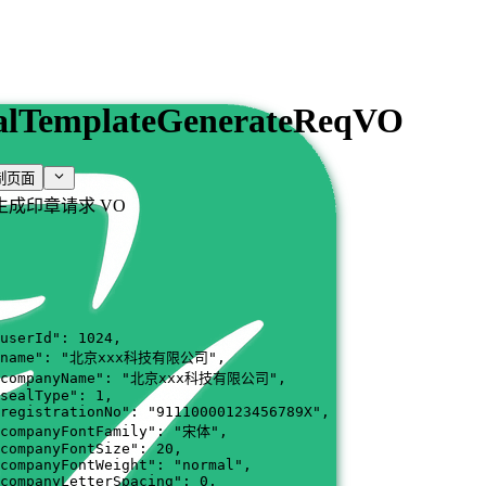
alTemplateGenerateReqVO
制页面
生成印章请求 VO
userId"
:
1024
,
name"
:
"北京xxx科技有限公司"
,
companyName"
:
"北京xxx科技有限公司"
,
sealType"
:
1
,
registrationNo"
:
"91110000123456789X"
,
companyFontFamily"
:
"宋体"
,
companyFontSize"
:
20
,
companyFontWeight"
:
"normal"
,
companyLetterSpacing"
:
0
,