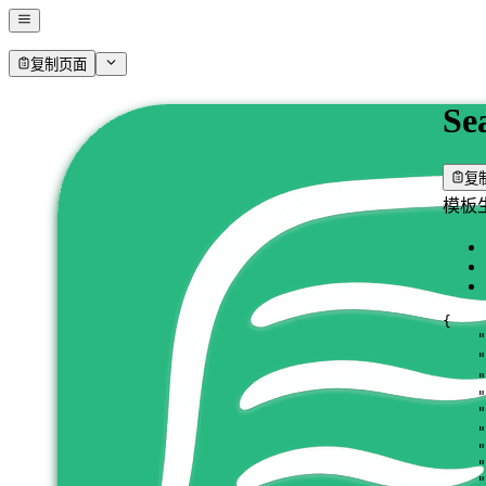
复制页面
Se
复
模板
{
"
"
"
"
"
"
"
"
"