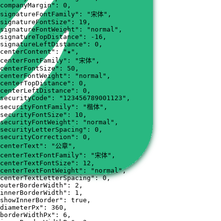
companyMargin"
:
0
,
signatureFontFamily"
:
"宋体"
,
signatureFontSize"
:
19
,
signatureFontWeight"
:
"normal"
,
signatureTopDistance"
:
-16
,
signatureLeftDistance"
:
0
,
centerContent"
:
"★"
,
centerFontFamily"
:
"宋体"
,
centerFontSize"
:
50
,
centerFontWeight"
:
"normal"
,
centerTopDistance"
:
0
,
centerLeftDistance"
:
0
,
securityCode"
:
"123456789001123"
,
securityFontFamily"
:
"楷体"
,
securityFontSize"
:
10
,
securityFontWeight"
:
"normal"
,
securityLetterSpacing"
:
0
,
securityCorrection"
:
0
,
centerText"
:
"公章"
,
centerTextFontFamily"
:
"宋体"
,
centerTextFontSize"
:
12
,
centerTextFontWeight"
:
"normal"
,
centerTextLetterSpacing"
:
0
,
outerBorderWidth"
:
2
,
innerBorderWidth"
:
1
,
showInnerBorder"
:
true
,
diameterPx"
:
360
,
borderWidthPx"
:
6
,