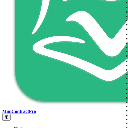
"
"
"
"
"
"
"
"
"
"
"
"
"
"
"
"
"
"
"
"
"
"
"
"
MiniContractPro
"
"
"
"