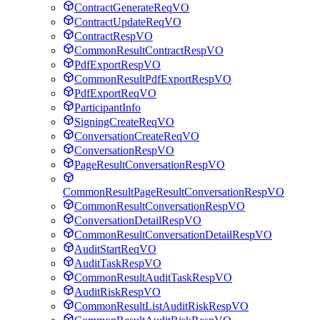
ContractGenerateReqVO
ContractUpdateReqVO
ContractRespVO
CommonResultContractRespVO
PdfExportRespVO
CommonResultPdfExportRespVO
PdfExportReqVO
ParticipantInfo
SigningCreateReqVO
ConversationCreateReqVO
ConversationRespVO
PageResultConversationRespVO
CommonResultPageResultConversationRespVO
CommonResultConversationRespVO
ConversationDetailRespVO
CommonResultConversationDetailRespVO
AuditStartReqVO
AuditTaskRespVO
CommonResultAuditTaskRespVO
AuditRiskRespVO
CommonResultListAuditRiskRespVO