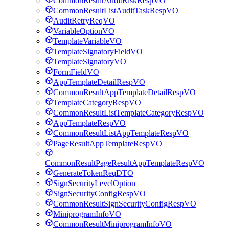
CommonResultAuditRiskRespVO
CommonResultListAuditTaskRespVO
AuditRetryReqVO
VariableOptionVO
TemplateVariableVO
TemplateSignatoryFieldVO
TemplateSignatoryVO
FormFieldVO
AppTemplateDetailRespVO
CommonResultAppTemplateDetailRespVO
TemplateCategoryRespVO
CommonResultListTemplateCategoryRespVO
AppTemplateRespVO
CommonResultListAppTemplateRespVO
PageResultAppTemplateRespVO
CommonResultPageResultAppTemplateRespVO
GenerateTokenReqDTO
SignSecurityLevelOption
SignSecurityConfigRespVO
CommonResultSignSecurityConfigRespVO
MiniprogramInfoVO
CommonResultMiniprogramInfoVO