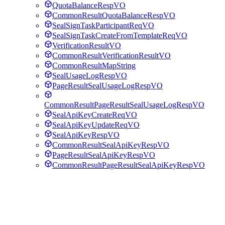
QuotaBalanceRespVO
CommonResultQuotaBalanceRespVO
SealSignTaskParticipantReqVO
SealSignTaskCreateFromTemplateReqVO
VerificationResultVO
CommonResultVerificationResultVO
CommonResultMapString
SealUsageLogRespVO
PageResultSealUsageLogRespVO
CommonResultPageResultSealUsageLogRespVO
SealApiKeyCreateReqVO
SealApiKeyUpdateReqVO
SealApiKeyRespVO
CommonResultSealApiKeyRespVO
PageResultSealApiKeyRespVO
CommonResultPageResultSealApiKeyRespVO