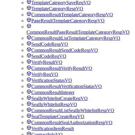
TemplateCategorySaveReqVO
TemplateCategoryRespVO
CommonResultTemplateCategoryRespVO
PageResultTemplateCategoryRespVO
CommonResultPageResultTemplateCategoryRespVO
CommonResultListTemplateCategoryRespVO
SendCodeRespVO
CommonResultSendCodeRespVO
SendCodeReqVO
VerifyResultVO
CommonResultVerifyResultVO
VerifyReqVO
VerificationStatusVO
CommonResultVerificationStatusVO
CommonResultInteger
SealIpWhitelistCreateReqVO
SealIpWhitelistRespVO
CommonResultListSealIpWhitelistRespVO
SealTemplateCreateReqVO
CommonResultSealAuthorizationRespVO
VerificationItemResult
ContractInfoVO