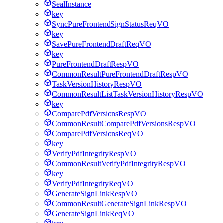
SealInstance
key
SyncPureFrontendSignStatusReqVO
key
SavePureFrontendDraftReqVO
key
PureFrontendDraftRespVO
CommonResultPureFrontendDraftRespVO
TaskVersionHistoryRespVO
CommonResultListTaskVersionHistoryRespVO
key
ComparePdfVersionsRespVO
CommonResultComparePdfVersionsRespVO
ComparePdfVersionsReqVO
key
VerifyPdfIntegrityRespVO
CommonResultVerifyPdfIntegrityRespVO
key
VerifyPdfIntegrityReqVO
GenerateSignLinkRespVO
CommonResultGenerateSignLinkRespVO
GenerateSignLinkReqVO