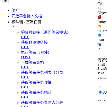
C#
简介
Objec
开放平台接入文档
移动端 - 签署任务
Ruby
OCam
验证短链接（返回签署模式）
GET
Dart
获取预览短链接
GET
R
执行签署（对外）
POST
请求
下载签署文档
Shell
GET
JavaSc
获取签署任务列表（分页）
Java
GET
Swift
获取签署任务详情
GET
c
获取签署任务统计
GET
curl
获取签署任务参与人列表