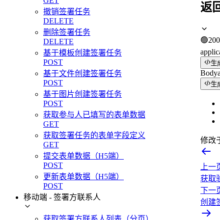
GET
返
撤销签署任务
DELETE
删除签署任务
🟢
200
DELETE
applic
基于模板创建签署任务
POST
生
Body
基于文件创建签署任务
POST
生
基于图片创建签署任务
POST
获取参与人已填写的表单数据
GET
获取签署任务的表单字段定义
修改
GET
提交表单数据（H5端）
POST
上一
更新表单数据（H5端）
获取
POST
下一
移动端 - 签署方联系人
创建
获取签署方联系人列表（分页）