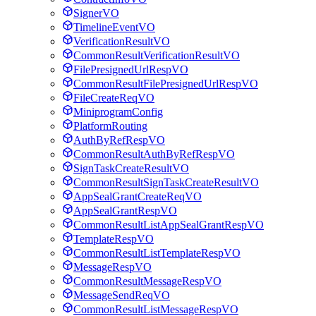
SignerVO
TimelineEventVO
VerificationResultVO
CommonResultVerificationResultVO
FilePresignedUrlRespVO
CommonResultFilePresignedUrlRespVO
FileCreateReqVO
MiniprogramConfig
PlatformRouting
AuthByRefRespVO
CommonResultAuthByRefRespVO
SignTaskCreateResultVO
CommonResultSignTaskCreateResultVO
AppSealGrantCreateReqVO
AppSealGrantRespVO
CommonResultListAppSealGrantRespVO
TemplateRespVO
CommonResultListTemplateRespVO
MessageRespVO
CommonResultMessageRespVO
MessageSendReqVO
CommonResultListMessageRespVO