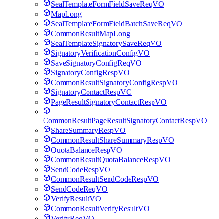
SealTemplateFormFieldSaveReqVO
MapLong
SealTemplateFormFieldBatchSaveReqVO
CommonResultMapLong
SealTemplateSignatorySaveReqVO
SignatoryVerificationConfigVO
SaveSignatoryConfigReqVO
SignatoryConfigRespVO
CommonResultSignatoryConfigRespVO
SignatoryContactRespVO
PageResultSignatoryContactRespVO
CommonResultPageResultSignatoryContactRespVO
ShareSummaryRespVO
CommonResultShareSummaryRespVO
QuotaBalanceRespVO
CommonResultQuotaBalanceRespVO
SendCodeRespVO
CommonResultSendCodeRespVO
SendCodeReqVO
VerifyResultVO
CommonResultVerifyResultVO
VerifyReqVO