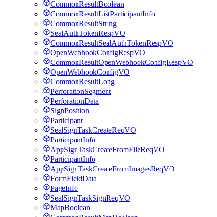
CommonResultBoolean
CommonResultListParticipantInfo
CommonResultString
SealAuthTokenRespVO
CommonResultSealAuthTokenRespVO
OpenWebhookConfigRespVO
CommonResultOpenWebhookConfigRespVO
OpenWebhookConfigVO
CommonResultLong
PerforationSegment
PerforationData
SignPosition
Participant
SealSignTaskCreateReqVO
ParticipantInfo
AppSignTaskCreateFromFileReqVO
ParticipantInfo
AppSignTaskCreateFromImagesReqVO
FormFieldData
PageInfo
SealSignTaskSignReqVO
MapBoolean