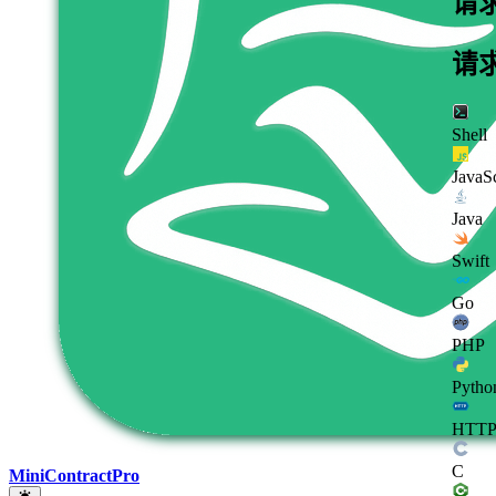
请
请
Shell
JavaSc
Java
Swift
Go
PHP
Pytho
HTT
C
MiniContractPro