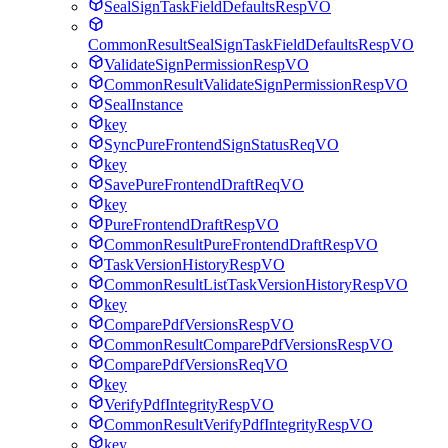
SealSignTaskFieldDefaultsRespVO
CommonResultSealSignTaskFieldDefaultsRespVO
ValidateSignPermissionRespVO
CommonResultValidateSignPermissionRespVO
SealInstance
key
SyncPureFrontendSignStatusReqVO
key
SavePureFrontendDraftReqVO
key
PureFrontendDraftRespVO
CommonResultPureFrontendDraftRespVO
TaskVersionHistoryRespVO
CommonResultListTaskVersionHistoryRespVO
key
ComparePdfVersionsRespVO
CommonResultComparePdfVersionsRespVO
ComparePdfVersionsReqVO
key
VerifyPdfIntegrityRespVO
CommonResultVerifyPdfIntegrityRespVO
key