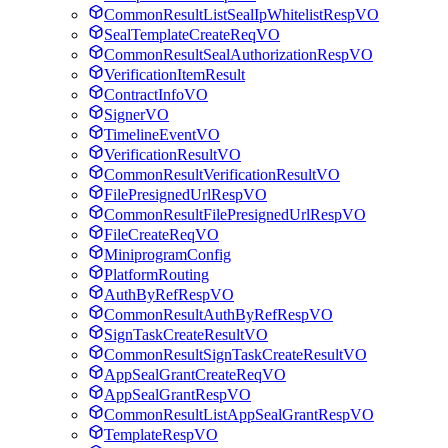
CommonResultListSealIpWhitelistRespVO
SealTemplateCreateReqVO
CommonResultSealAuthorizationRespVO
VerificationItemResult
ContractInfoVO
SignerVO
TimelineEventVO
VerificationResultVO
CommonResultVerificationResultVO
FilePresignedUrlRespVO
CommonResultFilePresignedUrlRespVO
FileCreateReqVO
MiniprogramConfig
PlatformRouting
AuthByRefRespVO
CommonResultAuthByRefRespVO
SignTaskCreateResultVO
CommonResultSignTaskCreateResultVO
AppSealGrantCreateReqVO
AppSealGrantRespVO
CommonResultListAppSealGrantRespVO
TemplateRespVO