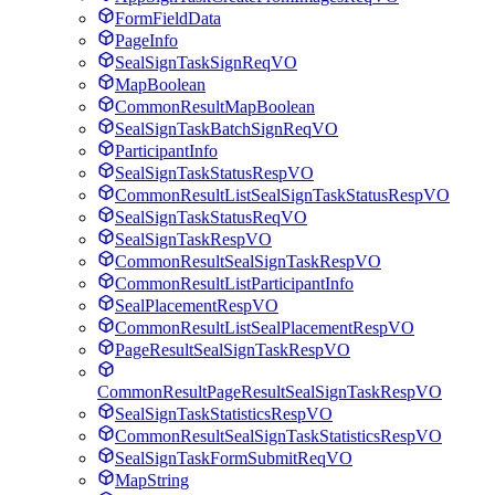
FormFieldData
PageInfo
SealSignTaskSignReqVO
MapBoolean
CommonResultMapBoolean
SealSignTaskBatchSignReqVO
ParticipantInfo
SealSignTaskStatusRespVO
CommonResultListSealSignTaskStatusRespVO
SealSignTaskStatusReqVO
SealSignTaskRespVO
CommonResultSealSignTaskRespVO
CommonResultListParticipantInfo
SealPlacementRespVO
CommonResultListSealPlacementRespVO
PageResultSealSignTaskRespVO
CommonResultPageResultSealSignTaskRespVO
SealSignTaskStatisticsRespVO
CommonResultSealSignTaskStatisticsRespVO
SealSignTaskFormSubmitReqVO
MapString