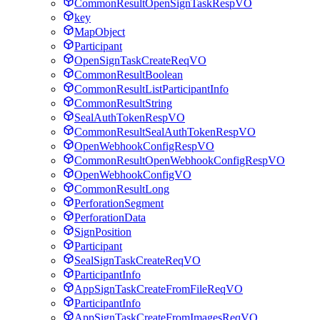
CommonResultOpenSignTaskRespVO
key
MapObject
Participant
OpenSignTaskCreateReqVO
CommonResultBoolean
CommonResultListParticipantInfo
CommonResultString
SealAuthTokenRespVO
CommonResultSealAuthTokenRespVO
OpenWebhookConfigRespVO
CommonResultOpenWebhookConfigRespVO
OpenWebhookConfigVO
CommonResultLong
PerforationSegment
PerforationData
SignPosition
Participant
SealSignTaskCreateReqVO
ParticipantInfo
AppSignTaskCreateFromFileReqVO
ParticipantInfo
AppSignTaskCreateFromImagesReqVO