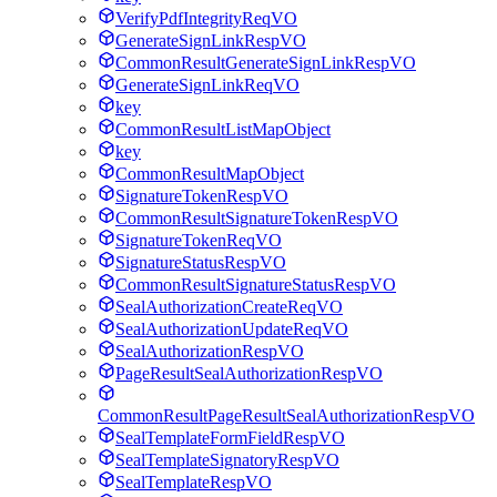
VerifyPdfIntegrityReqVO
GenerateSignLinkRespVO
CommonResultGenerateSignLinkRespVO
GenerateSignLinkReqVO
key
CommonResultListMapObject
key
CommonResultMapObject
SignatureTokenRespVO
CommonResultSignatureTokenRespVO
SignatureTokenReqVO
SignatureStatusRespVO
CommonResultSignatureStatusRespVO
SealAuthorizationCreateReqVO
SealAuthorizationUpdateReqVO
SealAuthorizationRespVO
PageResultSealAuthorizationRespVO
CommonResultPageResultSealAuthorizationRespVO
SealTemplateFormFieldRespVO
SealTemplateSignatoryRespVO
SealTemplateRespVO