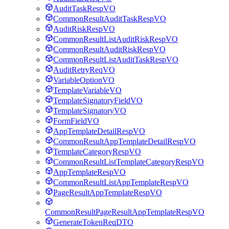
AuditTaskRespVO
CommonResultAuditTaskRespVO
AuditRiskRespVO
CommonResultListAuditRiskRespVO
CommonResultAuditRiskRespVO
CommonResultListAuditTaskRespVO
AuditRetryReqVO
VariableOptionVO
TemplateVariableVO
TemplateSignatoryFieldVO
TemplateSignatoryVO
FormFieldVO
AppTemplateDetailRespVO
CommonResultAppTemplateDetailRespVO
TemplateCategoryRespVO
CommonResultListTemplateCategoryRespVO
AppTemplateRespVO
CommonResultListAppTemplateRespVO
PageResultAppTemplateRespVO
CommonResultPageResultAppTemplateRespVO
GenerateTokenReqDTO