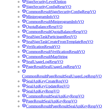
SignSecurityLevelOption
SignSecurityConfigRespVO
CommonResultSignSecurityConfigRespVO
MiniprogramInfoVO
CommonResultMiniprogramInfoVO
QuotaBalanceRespVO
CommonResultQuotaBalanceRespVO
SealSignTaskParticipantReqVO
SealSignTaskCreateFromTemplateReqVO
VerificationResultVO
CommonResultVerificationResultVO
CommonResultMapString
SealUsageLogRespVO
PageResultSealUsageLogRespVO
CommonResultPageResultSealUsageLogRespVO
SealApiKeyCreateReqVO
SealApiKeyUpdateReqVO
SealApiKeyRespVO
CommonResultSealApiKeyRespVO
PageResultSealApiKeyRespVO
CommonResultPageResultSealApiKeyRespVO