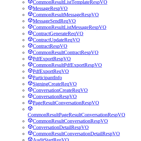
CommonResultListTemplateRespVO
MessageRespVO
CommonResultMessageRespVO
MessageSendReqVO
CommonResultListMessageRespVO
ContractGenerateReqVO
ContractUpdateReqVO
ContractRespVO
CommonResultContractRespVO
PdfExportRespVO
CommonResultPdfExportRespVO
PdfExportReqVO
ParticipantInfo
SigningCreateReqVO
ConversationCreateReqVO
ConversationRespVO
PageResultConversationRespVO
CommonResultPageResultConversationRespVO
CommonResultConversationRespVO
ConversationDetailRespVO
CommonResultConversationDetailRespVO
AuditStartReqVO