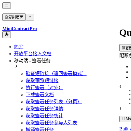
复制页面
MiniContractPro
Qu
简介
复
开放平台接入文档
配额
移动端 - 签署任务
验证短链接（返回签署模式）
获取预览短链接
{
执行签署（对外）
"
下载签署文档
"
"
获取签署任务列表（分页）
"
获取签署任务详情
}
获取签署任务统计
LLMs.
获取签署任务参与人列表
Built 
撤销签署任务